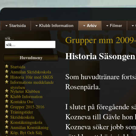
Startsida
Klubb Information
Arkiv
Filmer
Grupper mm 2009
sök...
Historia Säsongen
Huvudmeny
Startsida
Anmälan Skridskoskola
Som huvudtränare forts
Historia 10år med SKGS
Informations meddelande
Rosenpärla.
styrelsen
Nyheter Klubben
Klubb Information
Kontakta Oss
I slutet på föregående 
Grupper 2015-2016
Träningstider
Kozneva till Gävle hon 
Skridskoskola
Konståkningsskola
Kozneva söker jobb som 
Anmälan Konståkning
Köp, Byt Och Sälj