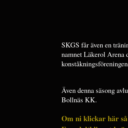
SKGS får även en träni
namnet Läkerol Arena d
konståkningsföreningen
Även denna säsong avlu
Bollnäs KK.
Om ni klickar här så 