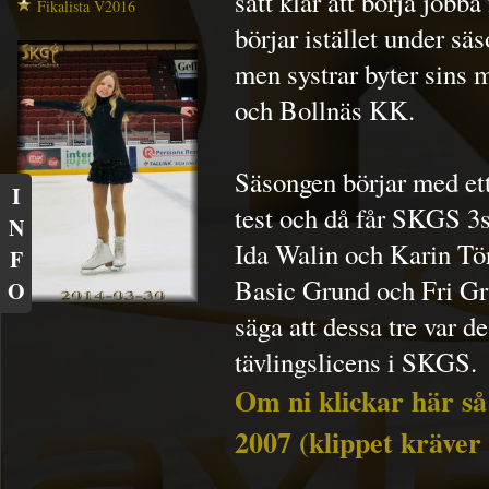
sätt klar att börja jobb
Fikalista V2016
börjar istället under s
men systrar byter sins 
och Bollnäs KK.
Säsongen börjar med ett
I
test och då får SKGS 3s
N
Ida Walin och Karin Tör
F
Basic Grund och Fri Gr
O
säga att dessa tre var d
tävlingslicens i SKGS.
Om ni klickar här så
2007 (klippet kräver 