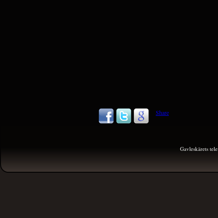
Share
Gavleskärets te