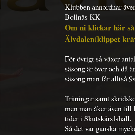
Klubben annordnar även
Bollnäs KK
Om ni klickar här så 
Älvdalen(klippet kräv
För övrigt så växer anta
säsong är över och då ä
säsong man får alltså 9
Träningar samt skridsko
men man åker även till 
tider i SkutskärsIshall.
Så det var ganska mycket