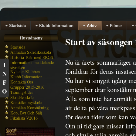
Startsida
Klubb Information
Arkiv
Filmer
Huvudmeny
Start av säsonge
Startsida
Anmälan Skridskoskola
Historia 10år med SKGS
Nu är årets sommarläger av
Informations meddelande
I
styrelsen
föräldrar för deras insatser
Nyheter Klubben
N
Klubb Information
Nu har vi smygit igång m
F
Kontakta Oss
Grupper 2015-2016
september drar konståknin
O
Träningstider
Alla som inte har anmält 
Skridskoskola
Konståkningsskola
att delta på våra markpass
Anmälan Konståkning
Köp, Byt Och Sälj
för dessa tider som kan va
Fikalista V2016
Om ni tidigare missat inf
och skulle vilja anmäla er 