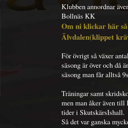
Klubben annordnar även
Bollnäs KK
Om ni klickar här så 
Älvdalen(klippet kräv
För övrigt så växer anta
säsong är över och då ä
säsong man får alltså 9
Träningar samt skridsko
men man åker även till 
tider i SkutskärsIshall.
Så det var ganska mycket