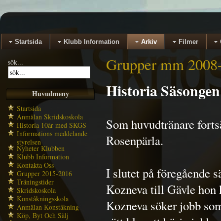
Startsida
Klubb Information
Arkiv
Filmer
Grupper mm 2008
sök...
Historia Säsongen
Huvudmeny
Startsida
Anmälan Skridskoskola
Som huvudtränare forts
Historia 10år med SKGS
Informations meddelande
Rosenpärla.
styrelsen
Nyheter Klubben
Klubb Information
Kontakta Oss
I slutet på föregående 
Grupper 2015-2016
Träningstider
Kozneva till Gävle hon 
Skridskoskola
Konståkningsskola
Kozneva söker jobb som 
Anmälan Konståkning
Köp, Byt Och Sälj