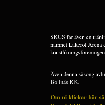
SKGS får även en träni
namnet Läkerol Arena d
konståkningsföreningen
Även denna säsong avlu
Bollnäs KK.
Om ni klickar här så 