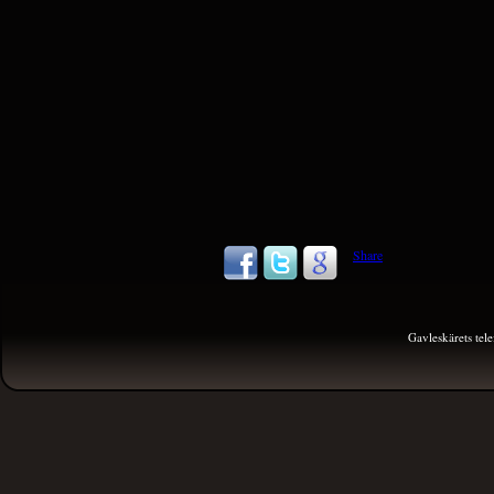
Share
Gavleskärets te