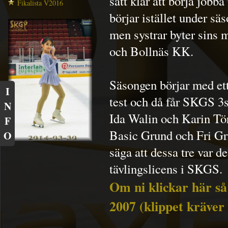
sätt klar att börja jobb
Fikalista V2016
börjar istället under s
men systrar byter sins 
och Bollnäs KK.
Säsongen börjar med ett
I
test och då får SKGS 3s
N
Ida Walin och Karin Tör
F
Basic Grund och Fri Gr
O
säga att dessa tre var d
tävlingslicens i SKGS.
Om ni klickar här så
2007 (klippet kräver 