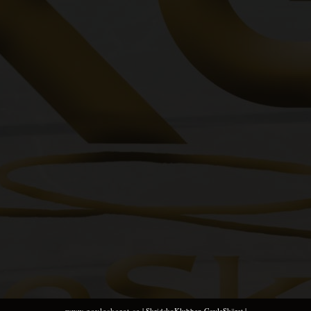
www.gavleskaret.se
| SkridskoKlubben GavleSkäret |