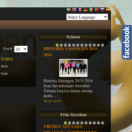
Nyheter
HISTORIA SÄSONGEN 2015-
Visa #
1
2
3
4
5
6
7
8
9
10
11
12
2016
Träffar
3624
5444
Historia Säsongen 2015-2016
Som huvudtränare fortsätter
Tatiana Isayeva denna säsong.
&nbs...
Read more
Från Styrelsen
VIKTIGT ATT LÄSA
1
2
3
4
5
6
7
8
9
10