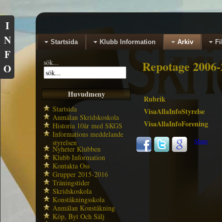
I
N
Startsida
Klubb Information
Arkiv
Fi
F
sök...
Repotage 2006-
O
Huvudmeny
Rubrik
Startsida
VisaAllaInfoStyrelse
Anmälan Skridskoskola
VisaAllaInfoForening
Historia 10år med SKGS
Informations meddelande
Share
styrelsen
Nyheter Klubben
Klubb Information
Kontakta Oss
Grupper 2015-2016
Träningstider
Skridskoskola
Konståkningsskola
Anmälan Konståkning
Köp, Byt Och Sälj