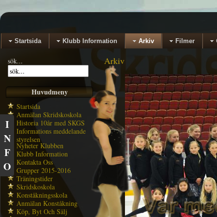
Startsida
Klubb Information
Arkiv
Filmer
Arkiv
sök...
Huvudmeny
Startsida
Anmälan Skridskoskola
I
Historia 10år med SKGS
Informations meddelande
N
styrelsen
Nyheter Klubben
F
Klubb Information
Kontakta Oss
O
Grupper 2015-2016
Träningstider
Skridskoskola
Konståkningsskola
Anmälan Konståkning
Köp, Byt Och Sälj