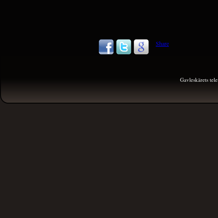
Share
Gavleskärets te