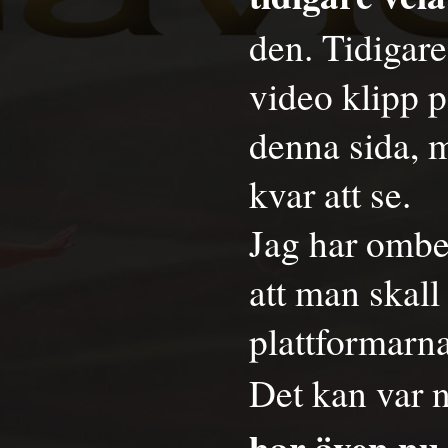
den. Tidigare
video klipp p
denna sida, m
kvar att se.
Jag har ombear
att man skal
plattformarn
Det kan var 
har även nu l