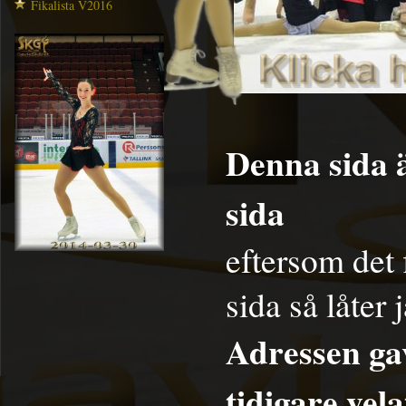
Fikalista V2016
Denna sida ä
sida
eftersom det 
sida så låter 
Adressen ga
tidigare
vela