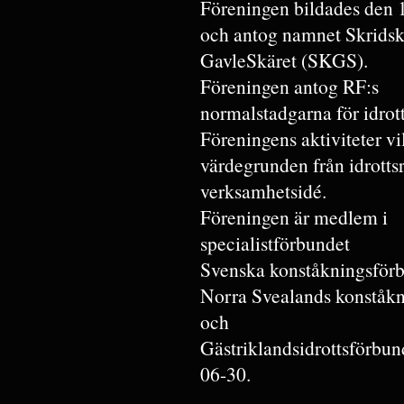
Föreningen bildades den 
och antog namnet Skrids
GavleSkäret (SKGS).
Föreningen antog RF:s
normalstadgarna för idrot
Föreningens aktiviteter vi
värdegrunden från idrotts
verksamhetsidé.
Föreningen är medlem i
specialistförbundet
Svenska konståkningsförb
Norra Svealands konståk
och
Gästriklandsidrottsförbu
06-30.